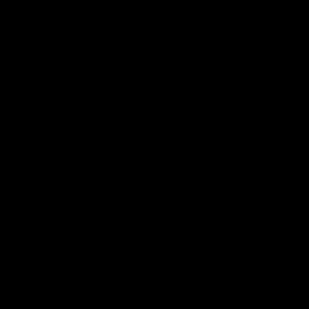
Togel
Arcade
Click Here!